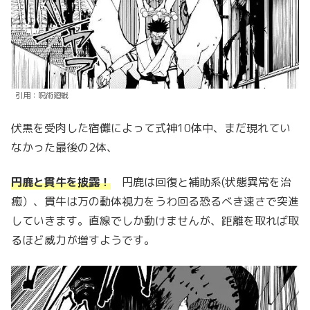
引用：呪術廻戦
伏黒を受肉した宿儺によって式神10体中、まだ現れてい
なかった最後の2体、
円鹿と貫牛を披露！
円鹿は回復と補助系(状態異常を治
癒）、貫牛は万の動体視力をうわ回る恐るべき速さで突進
していきます。直線でしか動けませんが、距離を取れば取
るほど威力が増すようです。