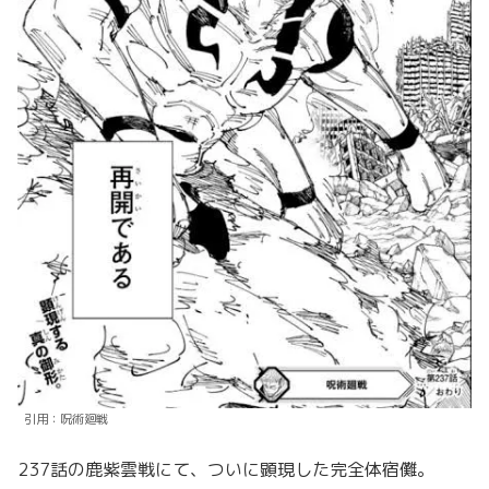
引用：呪術廻戦
237話の鹿紫雲戦にて、ついに顕現した完全体宿儺。