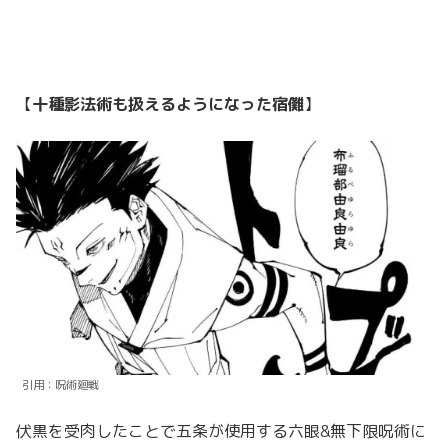
【
十種影法術も扱えるようになった宿儺
】
引用：呪術廻戦
伏黒を受肉したことで五条が使用する六眼&無下限呪術に