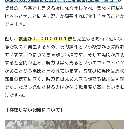
虎杖の一八番とも言える技になりましたね。黒閃は打撃を
ヒットさせたと同時に呪力が衝突すれば発生させることが
できます。
但し、
誤差が0．０００００１秒
と完全なる同時に近い状
態で初めて発生するため、呪力操作という概念からは離れ
ています。つまりめちゃ難しい技です。そして黒閃が成功
すると空間が歪み、呪力は黒く光るというエフェクトがか
かることから
黒閃
と言われています。ちなみに黒閃は虎杖
独自の技ではなく、呪力を扱える人なら誰でも使用は可能
です。ただし発動させるのはかなり難易度が高いというわ
けですね。
【存在しない記憶について】