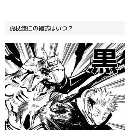
虎杖悠仁の術式はいつ？