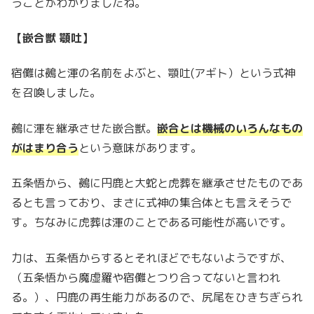
うことがわかりましたね。
【嵌合獣 顎吐】
宿儺は鵺と渾の名前をよぶと、顎吐(アギト）という式神
を召喚しました。
鵺に渾を継承させた嵌合獣。
嵌合とは機械のいろんなもの
がはまり合う
という意味があります。
五条悟から、鵺に円鹿と大蛇と虎葬を継承させたものであ
るとも言っており、まさに式神の集合体とも言えそうで
す。ちなみに虎葬は渾のことである可能性が高いです。
力は、五条悟からするとそれほどでもないようですが、
（五条悟から魔虚羅や宿儺とつり合ってないと言われ
る。）、円鹿の再生能力があるので、尻尾をひきちぎられ