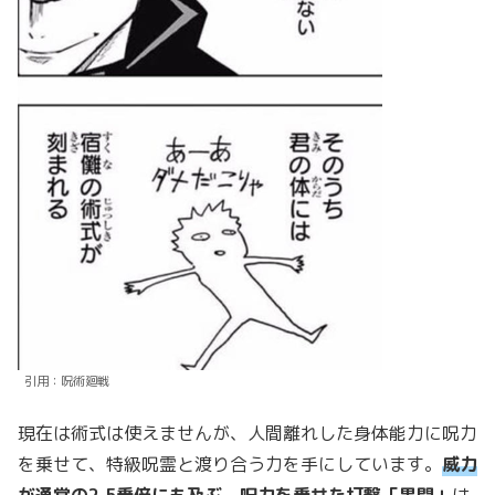
引用：呪術廻戦
現在は術式は使えませんが、人間離れした身体能力に呪力
を乗せて、特級呪霊と渡り合う力を手にしています。
威力
が通常の2.5乗倍にも及ぶ、呪力を乗せた打撃「黒閃」
は