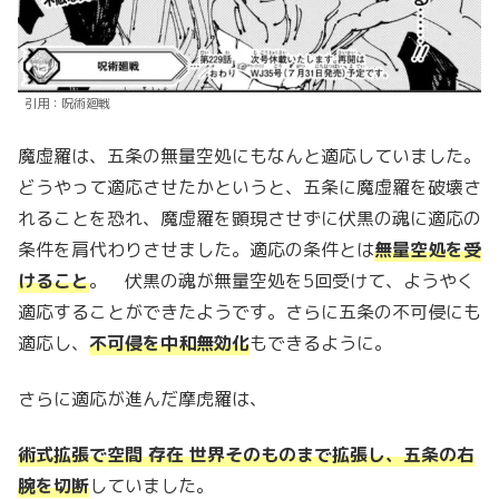
引用：呪術廻戦
魔虚羅は、五条の無量空処にもなんと適応していました。
どうやって適応させたかというと、五条に魔虚羅を破壊さ
れることを恐れ、魔虚羅を顕現させずに伏黒の魂に適応の
条件を肩代わりさせました。適応の条件とは
無量空処を受
けること
。 伏黒の魂が無量空処を5回受けて、ようやく
適応することができたようです。さらに五条の不可侵にも
適応し、
不可侵を中和無効化
もできるように。
さらに適応が進んだ摩虎羅は、
術式拡張で空間 存在 世界そのものまで拡張し、五条の右
腕を切断
していました。