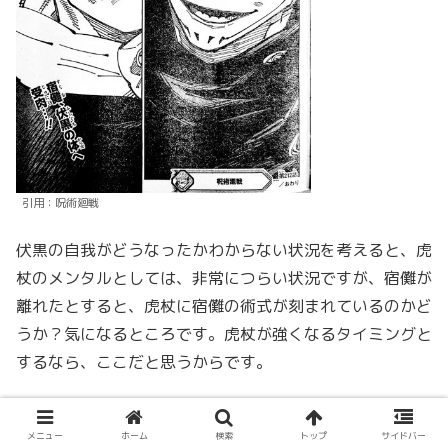
引用：呪術廻戦
伏黒の自我がどうなったかわからない状況を考えると、虎
杖のメンタルとしては、非常につらい状況ですが、宿儺が
離れたとすると、虎杖に宿儺の術式が刻まれているのかど
うか？気になるところです。虎杖が強くなるタイミングと
するなら、ここだと思うからです。
これは筆者の推測ですが、
■(ボックス）の術式が、宿儺
メニュー
ホーム
検索
トップ
サイドバー
が離れた瞬間に虎杖に刻まれた
と