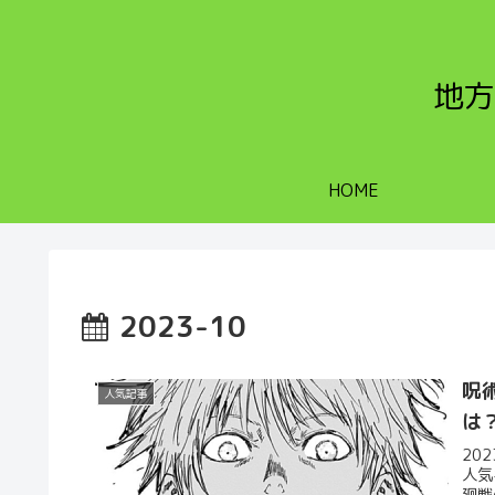
地方
HOME
2023-10
呪
人気記事
は
20
人気
廻戦