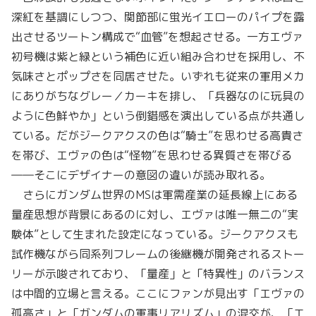
深紅を基調にしつつ、関節部に蛍光イエローのパイプを露
出させるツートン構成で“血管”を想起させる。一方エヴァ
初号機は紫と緑という補色に近い組み合わせを採用し、不
気味さとポップさを同居させた。いずれも従来の軍用メカ
にありがちなグレー／カーキを排し、「兵器なのに玩具の
ように色鮮やか」という倒錯感を演出している点が共通し
ている。だがジークアクスの色は“騎士”を思わせる高貴さ
を帯び、エヴァの色は“怪物”を思わせる異質さを帯びる
――そこにデザイナーの意図の違いが読み取れる。
さらにガンダム世界のMSは軍需産業の延長線上にある
量産思想が背景にあるのに対し、エヴァは唯一無二の“実
験体”として生まれた設定になっている。ジークアクスも
試作機ながら同系列フレームの後継機が開発されるストー
リーが示唆されており、「量産」と「特異性」のバランス
は中間的立場と言える。ここにファンが見出す「エヴァの
孤高さ」と「ガンダムの軍事リアリズム」の混交が、「エ