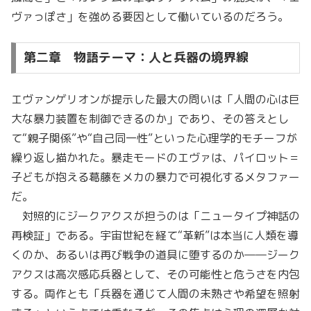
ヴァっぽさ」を強める要因として働いているのだろう。
第二章 物語テーマ：人と兵器の境界線
エヴァンゲリオンが提示した最大の問いは「人間の心は巨
大な暴力装置を制御できるのか」であり、その答えとし
て“親子関係”や“自己同一性”といった心理学的モチーフが
繰り返し描かれた。暴走モードのエヴァは、パイロット＝
子どもが抱える葛藤をメカの暴力で可視化するメタファー
だ。
対照的にジークアクスが担うのは「ニュータイプ神話の
再検証」である。宇宙世紀を経て“革新”は本当に人類を導
くのか、あるいは再び戦争の道具に堕するのか――ジーク
アクスは高次感応兵器として、その可能性と危うさを内包
する。両作とも「兵器を通じて人間の未熟さや希望を照射