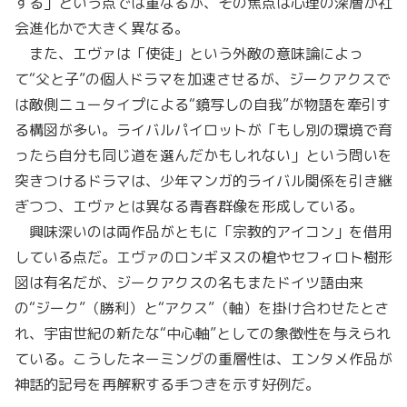
する」という点では重なるが、その焦点は心理の深層か社
会進化かで大きく異なる。
また、エヴァは「使徒」という外敵の意味論によっ
て“父と子”の個人ドラマを加速させるが、ジークアクスで
は敵側ニュータイプによる“鏡写しの自我”が物語を牽引す
る構図が多い。ライバルパイロットが「もし別の環境で育
ったら自分も同じ道を選んだかもしれない」という問いを
突きつけるドラマは、少年マンガ的ライバル関係を引き継
ぎつつ、エヴァとは異なる青春群像を形成している。
興味深いのは両作品がともに「宗教的アイコン」を借用
している点だ。エヴァのロンギヌスの槍やセフィロト樹形
図は有名だが、ジークアクスの名もまたドイツ語由来
の“ジーク”（勝利）と“アクス”（軸）を掛け合わせたとさ
れ、宇宙世紀の新たな“中心軸”としての象徴性を与えられ
ている。こうしたネーミングの重層性は、エンタメ作品が
神話的記号を再解釈する手つきを示す好例だ。