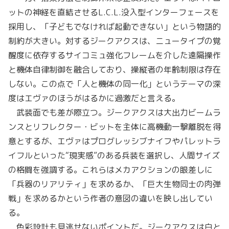
ットの神経を直結させるL.C.L.没入型インターフェースを
採用し、「子どもでなければ起動できない」という物語的
制約が大きい。対するジークアクスは、ニュータイプの覚
醒度に依存するサイコミュ強化フレームを介した遠隔操作
と機体自律制御を融合しており、操縦者の年齢制限は存在
しない。この点で「人と機体の同一化」というテーマの深
度はエヴァのほうがはるかに過激だと言える。
武装面でも差が際立つ。ジークアクスは大出力ビームラ
ンスとリフレクター・ビットを主体に高機動一撃離脱を得
意とするが、エヴァはプログレッシブナイフやパレットラ
イフルといった“現実感”のある兵装を選択し、人間サイズ
の格闘を強調する。これらはメカアクションの眼差しに
「兵器のリアリティ」を求めるか、「巨大生物同士の肉弾
戦」を求めるかという作者の意図の違いを映し出してい
る。
色彩設計も見逃せないポイントだ。ジークアクスは白と