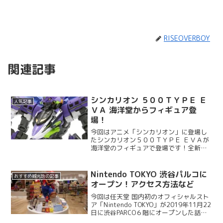
RISEOVERBOY
関連記事
シンカリオン ５００ＴＹＰＥ Ｅ
人気記事
ＶＡ 海洋堂からフィギュア登
場！
今回はアニメ「シンカリオン」に登場し
たシンカリオン５００ＴＹＰＥ ＥＶＡが
海洋堂のフィギュアで登場です！全新規
造形の山口式可動フィギュアとなってい
ます。劇場版のシンカリオンで再登場と
いう事で話題となっていますね。とても
Nintendo TOKYO 渋谷パルコに
おすすめ観光地の記事
かっこよい感じです！で...
オープン！アクセス方法など
今回は任天堂 国内初のオフィシャルスト
ア「Nintendo TOKYO」が2019年11月22
日に渋谷PARCO６階にオープンした話
題！さっそくこの話題について紹介して