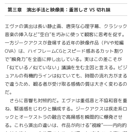
第三章 演出手法と映像美：重苦しさ VS 切れ味
エヴァの演出は長い静止画、唐突な心理字幕、クラシック
音楽の挿入など“空白”を巧みに使って観客に思考を促す。
一方ジークアクスが登場する近年の映像作品（PVや短編
OVA）は、ハイフレームCGとスピード感あるカット割り
で“瞬発力”を全面に押し出している。実はこの差こそが
「似ている／似ていない」議論を生む主因と言える。ビジ
ュアルの有機的ラインは似ていても、時間の流れ方がまる
で違うため、観る者が受け取る感情の質は大きく変わるの
だ。
さらに音響も対照的だ。エヴァは重低音と不協和音を重
ね、緊張感をじわりと醸成する。ジークアクスは疾走系ロ
ックとオーケストラの融合で高揚感を瞬間的に爆発させ
る。これら演出の違いは、作品が向ける“視線”――内向的