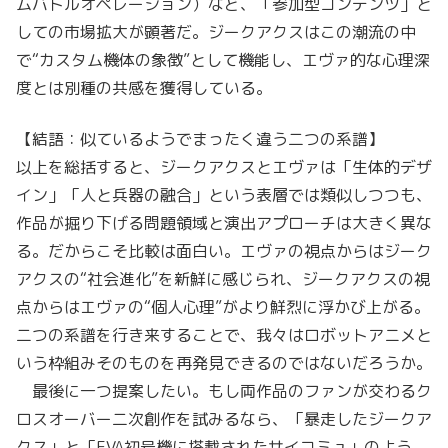
ムバトルオペレーション）など、「参加型コンテンツ」と
しての市場拡大が顕著だ。ジークアクスはこの潮流の中
で“カスタム機体の象徴”として機能し、エヴァ的な心理深
度とは別種の共感を獲得している。
【結語：似ているようでまったく違う二つの系譜】
以上を総括すると、ジークアクスとエヴァは「生体的デザ
イン」「人と兵器の融合」という表層では類似しつつも、
作品が掘り下げる問題領域と演出アプローチは大きく異な
る。だからこそ比較は面白い。エヴァの視点からはジーク
アクスの“社会進化”を新鮮に感じられ、ジークアクスの視
点からはエヴァの“個人心理”がより鮮烈に浮かび上がる。
二つの系譜を行き来することで、我々はロボットアニメと
いう枠組みそのものを再発見できるのではないだろうか。
最後に一つ提案したい。もし両作品のファンが交わるク
ロスオーバー二次創作を試みるなら、「暴走したジークア
クス」と「EVA初号機に搭載されたサイコミュ」のよう