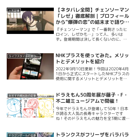
いきます！
【ネタバレ全開】チェンソーマン
人気記事
「レゼ」徹底解剖｜プロフィール
から“爆弾の恋”の結末まで語り尽
くす
『チェンソーマン』で「一番刺さったヒ
ロイン、レゼかも…」って人、多いは
ず。登場期間は決して長くないのに、読
み終えたあと妙に心に残る。かわいい、
強い、危ない、切ない——その全部が、
デンジの“欲望の物語”に一気に火をつけ
NHKプラスを使ってみた。メリッ
ライフスタイルにまつわる記事
る存在だからです。1. ...
トとデメリットを紹介
2022年9月10日更新！今回は2020年4月
1日から正式にスタートしたNHKプラスの
使用に関するメリットとデメリットを紹
介していきます！NHKプラスは、スマホ
やPCでNHK総合テレビとEテレの番組をい
つでもどこでも好きな時に見ることがで
ドラえもん50周年展が藤子・F・
おすすめ観光地の記事
き...
不二雄ミュージアムで開催！
今年でドラえもんが登場して50年！日本
が誇る大人気の長寿キャラクターです
ね！そのドラえもんの魅力を全3期に渡っ
て紹介する企画展が7月20日から藤子・
F・不二雄ミュージアムで開催されていま
す。この展示をみれば、ドラえもんを読
トランクスがフリーザをバラバラ
ドラゴンボールの記事