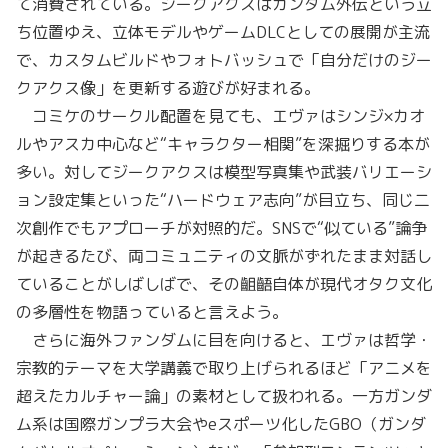
て消費されている。ジークアクスはガンダム外伝という立
ち位置ゆえ、立体モデルやゲームDLCとしての展開が主流
で、カスタムビルドやフォトバッシュで「自分だけのジー
クアクス像」を更新する遊びが好まれる。
コミケのサークル配置を見ても、エヴァはシンジ×カオ
ルやアスカ中心など“キャラクター相関”を深掘りする本が
多い。対してジークアクスは模型写真集や武装バリエーシ
ョン設定集といった“ハードウェア志向”が目立ち、同じ二
次創作でもアプローチが対照的だ。SNSで“似ている”論争
が起きるたび、両コミュニティの文脈がずれたまま対話し
ていることがしばしばで、その齟齬自体が現代オタク文化
の多層性を物語っていると言えよう。
さらに海外ファンダムに目を向けると、エヴァは哲学・
宗教的テーマを大学講義で取り上げられるほど「アニメを
超えたカルチャー論」の素材として扱われる。一方ガンダ
ム系は国際ガンプラ大会やeスポーツ化したGBO（ガンダ