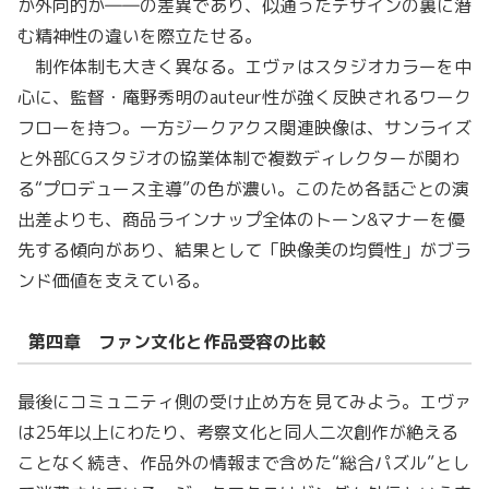
か外向的か――の差異であり、似通ったデザインの裏に潜
む精神性の違いを際立たせる。
制作体制も大きく異なる。エヴァはスタジオカラーを中
心に、監督・庵野秀明のauteur性が強く反映されるワーク
フローを持つ。一方ジークアクス関連映像は、サンライズ
と外部CGスタジオの協業体制で複数ディレクターが関わ
る“プロデュース主導”の色が濃い。このため各話ごとの演
出差よりも、商品ラインナップ全体のトーン&マナーを優
先する傾向があり、結果として「映像美の均質性」がブラ
ンド価値を支えている。
第四章 ファン文化と作品受容の比較
最後にコミュニティ側の受け止め方を見てみよう。エヴァ
は25年以上にわたり、考察文化と同人二次創作が絶える
ことなく続き、作品外の情報まで含めた“総合パズル”とし