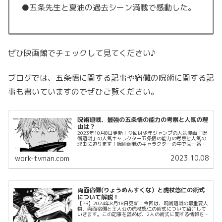
●五条先生と夏油の過去シーン満載で感動した。
ぜひ映画館でチェックして見てください♪
ブログでは、五条悟に関する記事や宿儺の呪術に関する記
事も書いていますのでぜひご覧ください。
呪術廻戦、最強の五条悟の能力の考察と人気の理
由は？
2023年10月8日更新！今回は少年ジャンプの人気漫画「呪
術廻戦」の人気キャラクター五条悟の能力の考察と人気の
理由に迫ります！呪術廻戦のキャラクターの中では一番の
イケメンであり、能力も最強という位置づけでハイスペッ
クでありながら、天然な性格...
2023.10.08
work-tvman.com
両面宿儺(りょうめんすくな）と虎杖悠仁の術式
について解説！
【PR】2024年8月18日更新！今回は、呪術廻戦の最重要人
物、両面宿儺と主人公の虎杖悠仁の術式について紹介して
いきます。この記事を読めば、2人の術式に関する情報を
知る事ができます。それでは早速みていきましょう。筆者