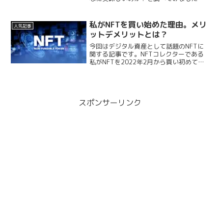
疲れた後のビールは格別の美味しさです
よね。どうやら、そこには科学的な根拠
があったらしいです！ビールの一杯目が
私がNFTを買い始めた理由。メリ
人気記事
美味しいその理由とは！？こ...
ットデメリットとは？
今回はデジタル資産として話題のNFTに
関する記事です。NFTコレクターである
私がNFTを2022年2月から買い初めてわ
かったメリットやデメリットについてお
伝えしていきたいと思います。筆者この
記事を読めばNFTを買うことで得られる
メリットやデ...
スポンサーリンク