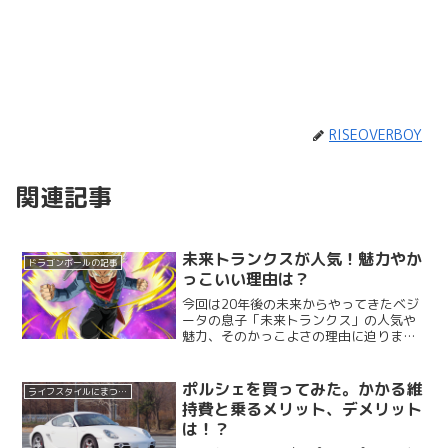
RISEOVERBOY
関連記事
未来トランクスが人気！魅力やか
ドラゴンボールの記事
っこいい理由は？
今回は20年後の未来からやってきたベジ
ータの息子「未来トランクス」の人気や
魅力、そのかっこよさの理由に迫りま
す。※魔人ブウ編では、現代の少年トラ
ンクスも登場するため未来トランクスと
呼ばれます。ドラゴンボールファンの間
ポルシェを買ってみた。かかる維
ライフスタイルにまつわる記事
ではトップクラスの人気を...
持費と乗るメリット、デメリット
は！？