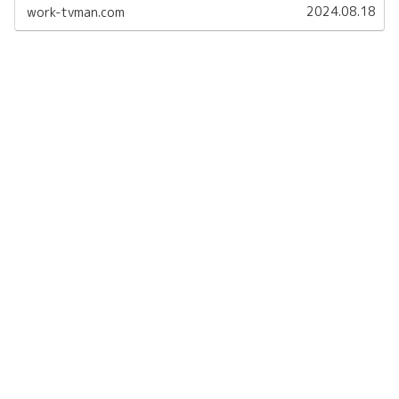
術式とは呪力を流す事で発...
2024.08.18
work-tvman.com