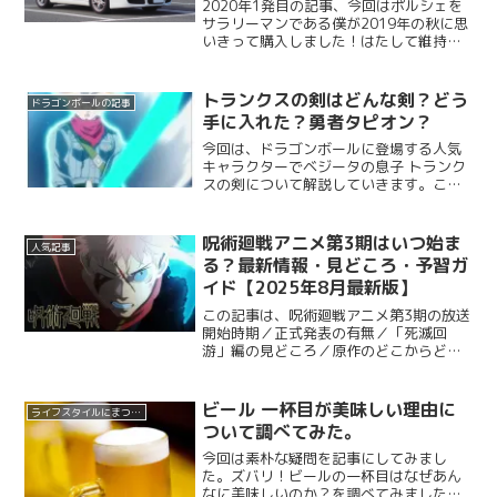
2020年1発目の記事、今回はポルシェを
サラリーマンである僕が2019年の秋に思
いきって購入しました！はたして維持で
きるのか？またポルシェにかかる維持費
やメリット、デメリットについて話して
みたいと思います。
トランクスの剣はどんな剣？どう
ドラゴンボールの記事
手に入れた？勇者タピオン？
今回は、ドラゴンボールに登場する人気
キャラクターでベジータの息子 トランク
スの剣について解説していきます。この
剣はどのようにしてトランクスは手に入
れたのか？どんな剣なのか？皆さん気に
なりますよね？さっそく説明していきた
呪術廻戦アニメ第3期はいつ始ま
人気記事
いと思います。S.H....
る？最新情報・見どころ・予習ガ
イド【2025年8月最新版】
この記事は、呪術廻戦アニメ第3期の放送
開始時期／正式発表の有無／「死滅回
游」編の見どころ／原作のどこからどこ
までか（目安）／いま出来る予習方法
を、信頼できる一次情報と複数メディア
の報道を突き合わせて整理した“保存
ビール 一杯目が美味しい理由に
ライフスタイルにまつわる記事
版”です。結論：正式な放送開...
ついて調べてみた。
今回は素朴な疑問を記事にしてみまし
た。ズバリ！ビールの一杯目はなぜあん
なに美味しいのか？を調べてみました。