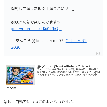
開封して握った瞬間「握りがいい！」
家族みんなで楽しんでます✨
pic.twitter.com/LKu0tfhOjo
— あんころ (@kiiroisuzume93)
October 31,
2020
湊-ღḯηαтø (@MaskedRider3710) on X
予約していた物が届きました🎶😆🙌鬼滅の刃 DX日輪刀全
長約58cmでなかなかの重さもあるかと…😲ライダーのベル
トもそうですが、なりきり玩具って楽しいですね🎶😉👍
x.com
最後に日輪刀についてのおさらいですが、