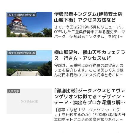
くこんなに透き通っている池ってなかな
かないんじゃないでしょうか。その名
も モネの池！透明度がハンパない！
伊勢忍者キングダム(伊勢安土桃
おすすめ観光地の記事
僕はこの池の景色を見て世界...
山城下街）アクセス方法など
さて、今回は2019年3月にリニューアル
OPENした三重県伊勢市にある歴史テーマ
パーク「伊勢忍者キングダム」を紹介し
ます！もともとは伊勢安土桃山城下街と
いう名前でした。名前が変わるのは何回
目でしたっけ!？というなかなかシュール
横山展望台、横山天空カフェテラ
おすすめ観光地の記事
で面白い場所で...
ス 行き方・アクセスなど
今回は、三重県にある絶景の展望台とカ
フェを紹介します。ここは美しく入り組
んだ日本有数のリアス式海岸とそこに浮
かぶ約６０の小島が圧巻の景観美をつく
り上げています。横山展望台はその絶景
を標高１４０ｍの高さから一望できる人
[徹底比較]ジークアクスとエヴァ
人気記事
気のスポット！ではさっそ...
ンゲリオンは似てる？ デザイン・
テーマ・演出をプロが深掘り解
説!
【序章：なぜ「ジークアクス vs. エヴ
ァ」を比較するのか】1990年代以降の日
本ロボットアニメの系譜を振り返ると、
『機動戦士ガンダム』シリーズと『新世
紀エヴァンゲリオン』は、ともにジャン