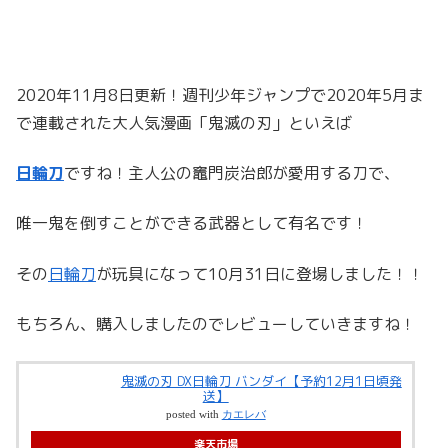
2020年11月8日更新！週刊少年ジャンプで2020年5月ま
で連載された大人気漫画「鬼滅の刃」といえば
日輪刀
ですね！主人公の竈門炭治郎が愛用する刀で、
唯一鬼を倒すことができる武器として有名です！
その
日輪刀
が玩具になって10月31日に登場しました！！
もちろん、購入しましたのでレビューしていきますね！
鬼滅の刃 DX日輪刀 バンダイ【予約12月1日頃発
送】
posted with
カエレバ
楽天市場