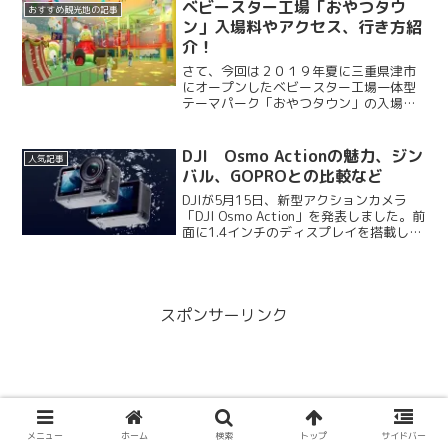
ルの常識を揺さぶり、新しい世代のファ
ベビースター工場「おやつタウ
おすすめ観光地の記事
ンを取り込んでき...
ン」入場料やアクセス、行き方紹
介！
さて、今回は２０１９年夏に三重県津市
にオープンしたベビースター工場一体型
テーマパーク「おやつタウン」の入場料
やアクセス、行き方などを詳しくご紹介
します。ベビースターラーメンは実は三
重県が発祥の地と知っていました？今回
DJI Osmo Actionの魅力、ジン
人気記事
誕生したおやつタウンは、...
バル、GOPROとの比較など
DJIが5月15日、新型アクションカメラ
「DJI Osmo Action」を発表しました。前
面に1.4インチのディスプレイを搭載して
いることが大きな特徴。スペックとして
は、本体のみで完全防水(水深11m)で、
強力な電子手ぶれ補正「RockS...
スポンサーリンク
メニュー
ホーム
検索
トップ
サイドバー