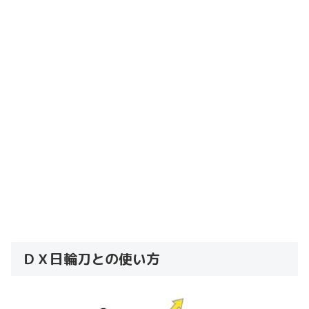
ＤＸ日輪刀との使い方