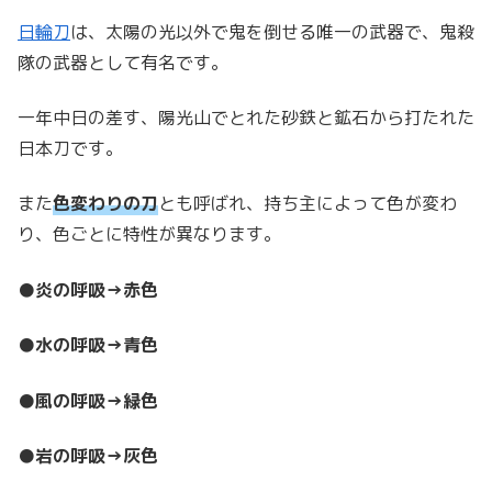
日輪刀
は、太陽の光以外で鬼を倒せる唯一の武器で、鬼殺
隊の武器として有名です。
一年中日の差す、陽光山でとれた砂鉄と鉱石から打たれた
日本刀です。
また
色変わりの刀
とも呼ばれ、持ち主によって色が変わ
り、色ごとに特性が異なります。
●
炎の呼吸→赤色
●
水の呼吸→青色
●
風の呼吸→緑色
●
岩の呼吸→灰色