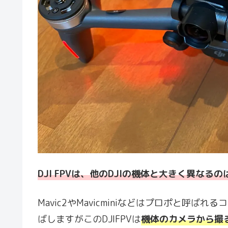
DJI FPVは、他のDJIの機体と大きく異な
Mavic2やMavicminiなどはプロポと呼
ばしますがこのDJIFPVは
機体のカメラから撮