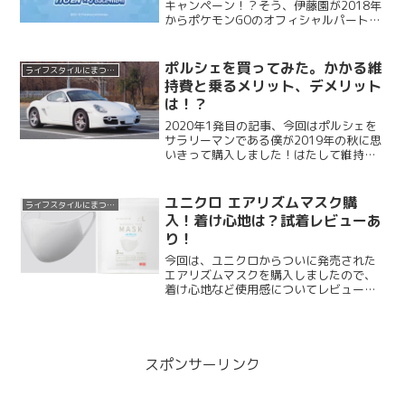
キャンペーン！？そう、伊藤園が2018年
からポケモンGOのオフィシャルパートナ
ーになっているのはご存知でしたか？そ
こをきっかけに、伊藤園とポケモンで
様々なコラボ商品やキャンペーンが行わ
ポルシェを買ってみた。かかる維
ライフスタイルにまつわる記事
れているので紹介して...
持費と乗るメリット、デメリット
は！？
2020年1発目の記事、今回はポルシェを
サラリーマンである僕が2019年の秋に思
いきって購入しました！はたして維持で
きるのか？またポルシェにかかる維持費
やメリット、デメリットについて話して
みたいと思います。
ユニクロ エアリズムマスク購
ライフスタイルにまつわる記事
入！着け心地は？試着レビューあ
り！
今回は、ユニクロからついに発売された
エアリズムマスクを購入しましたので、
着け心地など使用感についてレビューし
ていきます。買ってみようと思っている
方多いと思いますのでその前にぜひこの
記事を読んで参考にしてみてください。
引用：ユニクロエアリズム...
スポンサーリンク