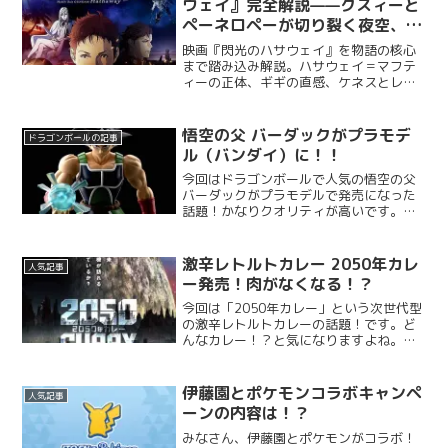
ウェイ』完全解説——クスィーと
ペーネロペーが切り裂く夜空、理
想と罪が交差する“UC0105”の真
映画『閃光のハサウェイ』を物語の核心
実
まで踏み込み解説。ハサウェイ＝マフテ
ィーの正体、ギギの直感、ケネスとレー
ンの追撃、クスィーVSペーネロペーの空
戦、そして“罪と赦し”のテーマまで、見
どころとストーリーをまとめました。な
悟空の父 バーダックがプラモデ
ドラゴンボールの記事
ぜ今『閃光のハサウェ...
ル（バンダイ）に！！
今回はドラゴンボールで人気の悟空の父
バーダックがプラモデルで発売になった
話題！かなりクオリティが高いです。さ
っそくみていきましょう。
激辛レトルトカレー 2050年カレ
人気記事
ー発売！肉がなくなる！？
今回は「2050年カレー」という次世代型
の激辛レトルトカレーの話題！です。ど
んなカレー！？と気になりますよね。さ
っそく紹介していきますね！筆者2050
年！30年以上先の次世代カレー。これは
気になる。。。激辛レトルトカレー2050
伊藤園とポケモンコラボキャンペ
人気記事
年カレーの中...
ーンの内容は！？
みなさん、伊藤園とポケモンがコラボ！